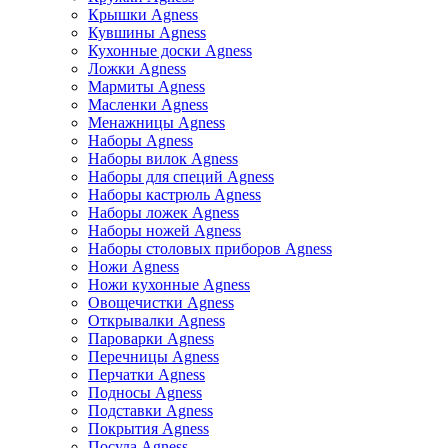
Крышки Agness
Кувшины Agness
Кухонные доски Agness
Ложки Agness
Мармиты Agness
Масленки Agness
Менажницы Agness
Наборы Agness
Наборы вилок Agness
Наборы для специй Agness
Наборы кастрюль Agness
Наборы ложек Agness
Наборы ножей Agness
Наборы столовых приборов Agness
Ножи Agness
Ножи кухонные Agness
Овощечистки Agness
Открывалки Agness
Пароварки Agness
Перечницы Agness
Перчатки Agness
Подносы Agness
Подставки Agness
Покрытия Agness
Посуда Agness