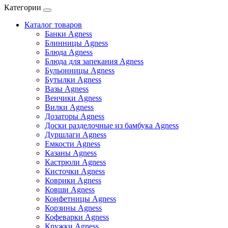
Категории
Каталог товаров
Банки Agness
Блинницы Agness
Блюда Agness
Блюда для запекания Agness
Бульонницы Agness
Бутылки Agness
Вазы Agness
Венчики Agness
Вилки Agness
Дозаторы Agness
Доски разделочные из бамбука Agness
Дуршлаги Agness
Емкости Agness
Казаны Agness
Кастрюли Agness
Кисточки Agness
Коврики Agness
Ковши Agness
Конфетницы Agness
Корзины Agness
Кофеварки Agness
Кружки Agness