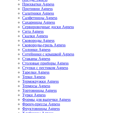
Прихватки Agness
Противни Agness
Салатники Agness
Салфетницы Agness
Сахарницы Agness
Сервировочные доски Agness
Сита Agness
Скалки Agness
Сковороды Agness
Сковороды-гриль Agness
Солонки Agness
Сотейники с крышкой Agness
Стаканы Agness
Столовые приборы Agness
Ступки с пестиком Agness
Тарелки Agness
Терки Agness
Термокружки Agness
Термосы Agness
Тортовницы Agness
Турки Agness
Формы для выпечки Agness
Френч-прессы Agness
Фруктовницы Agness