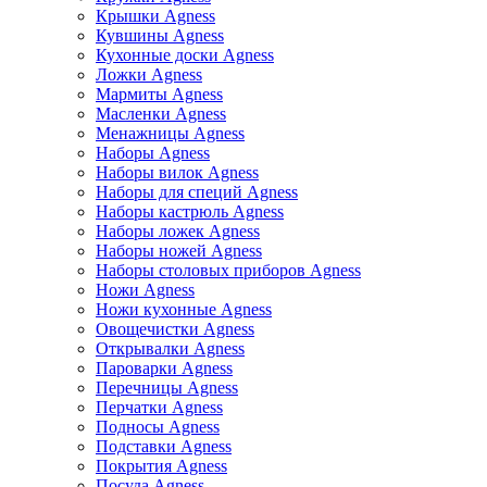
Крышки Agness
Кувшины Agness
Кухонные доски Agness
Ложки Agness
Мармиты Agness
Масленки Agness
Менажницы Agness
Наборы Agness
Наборы вилок Agness
Наборы для специй Agness
Наборы кастрюль Agness
Наборы ложек Agness
Наборы ножей Agness
Наборы столовых приборов Agness
Ножи Agness
Ножи кухонные Agness
Овощечистки Agness
Открывалки Agness
Пароварки Agness
Перечницы Agness
Перчатки Agness
Подносы Agness
Подставки Agness
Покрытия Agness
Посуда Agness