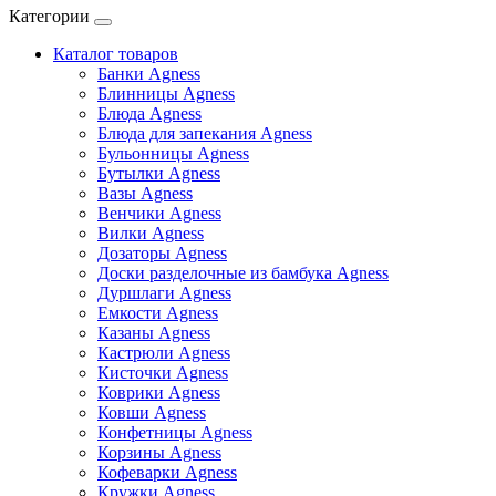
Категории
Каталог товаров
Банки Agness
Блинницы Agness
Блюда Agness
Блюда для запекания Agness
Бульонницы Agness
Бутылки Agness
Вазы Agness
Венчики Agness
Вилки Agness
Дозаторы Agness
Доски разделочные из бамбука Agness
Дуршлаги Agness
Емкости Agness
Казаны Agness
Кастрюли Agness
Кисточки Agness
Коврики Agness
Ковши Agness
Конфетницы Agness
Корзины Agness
Кофеварки Agness
Кружки Agness