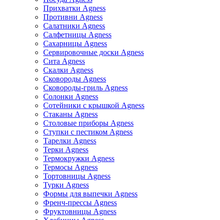
Прихватки Agness
Противни Agness
Салатники Agness
Салфетницы Agness
Сахарницы Agness
Сервировочные доски Agness
Сита Agness
Скалки Agness
Сковороды Agness
Сковороды-гриль Agness
Солонки Agness
Сотейники с крышкой Agness
Стаканы Agness
Столовые приборы Agness
Ступки с пестиком Agness
Тарелки Agness
Терки Agness
Термокружки Agness
Термосы Agness
Тортовницы Agness
Турки Agness
Формы для выпечки Agness
Френч-прессы Agness
Фруктовницы Agness