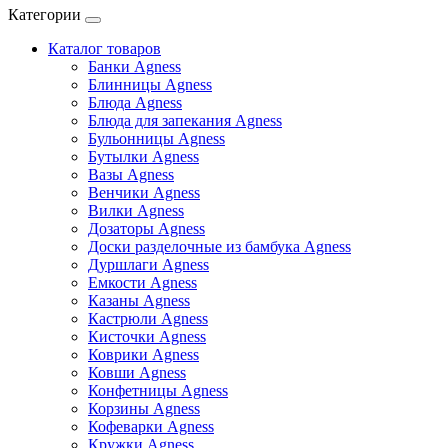
Категории
Каталог товаров
Банки Agness
Блинницы Agness
Блюда Agness
Блюда для запекания Agness
Бульонницы Agness
Бутылки Agness
Вазы Agness
Венчики Agness
Вилки Agness
Дозаторы Agness
Доски разделочные из бамбука Agness
Дуршлаги Agness
Емкости Agness
Казаны Agness
Кастрюли Agness
Кисточки Agness
Коврики Agness
Ковши Agness
Конфетницы Agness
Корзины Agness
Кофеварки Agness
Кружки Agness