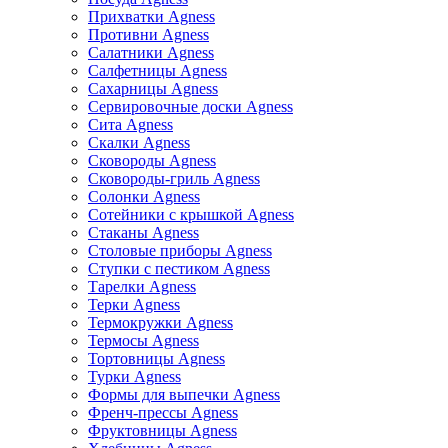
Прихватки Agness
Противни Agness
Салатники Agness
Салфетницы Agness
Сахарницы Agness
Сервировочные доски Agness
Сита Agness
Скалки Agness
Сковороды Agness
Сковороды-гриль Agness
Солонки Agness
Сотейники с крышкой Agness
Стаканы Agness
Столовые приборы Agness
Ступки с пестиком Agness
Тарелки Agness
Терки Agness
Термокружки Agness
Термосы Agness
Тортовницы Agness
Турки Agness
Формы для выпечки Agness
Френч-прессы Agness
Фруктовницы Agness