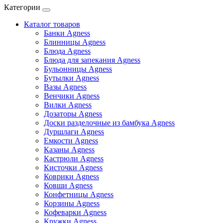
Категории
Каталог товаров
Банки Agness
Блинницы Agness
Блюда Agness
Блюда для запекания Agness
Бульонницы Agness
Бутылки Agness
Вазы Agness
Венчики Agness
Вилки Agness
Дозаторы Agness
Доски разделочные из бамбука Agness
Дуршлаги Agness
Емкости Agness
Казаны Agness
Кастрюли Agness
Кисточки Agness
Коврики Agness
Ковши Agness
Конфетницы Agness
Корзины Agness
Кофеварки Agness
Кружки Agness