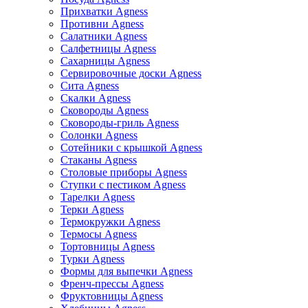
Прихватки Agness
Противни Agness
Салатники Agness
Салфетницы Agness
Сахарницы Agness
Сервировочные доски Agness
Сита Agness
Скалки Agness
Сковороды Agness
Сковороды-гриль Agness
Солонки Agness
Сотейники с крышкой Agness
Стаканы Agness
Столовые приборы Agness
Ступки с пестиком Agness
Тарелки Agness
Терки Agness
Термокружки Agness
Термосы Agness
Тортовницы Agness
Турки Agness
Формы для выпечки Agness
Френч-прессы Agness
Фруктовницы Agness