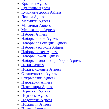
Крышки Agness
Кувшины Agness
Кухонные доски Agness
Ложки Agness
Мармиты Agness
Масленки Agness
Менажницы Agness
Наборы Agness
Наборы вилок Agness
Наборы для специй Agness
Наборы кастрюль Agness
Наборы ложек Agness
Наборы ножей Agness
Наборы столовых приборов Agness
Ножи Agness
Ножи кухонные Agness
Овощечистки Agness
Открывалки Agness
Пароварки Agness
Перечницы Agness
Перчатки Agness
Подносы Agness
Подставки Agness
Покрытия Agness
Посуда Agness