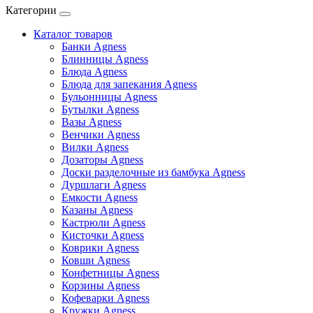
Категории
Каталог товаров
Банки Agness
Блинницы Agness
Блюда Agness
Блюда для запекания Agness
Бульонницы Agness
Бутылки Agness
Вазы Agness
Венчики Agness
Вилки Agness
Дозаторы Agness
Доски разделочные из бамбука Agness
Дуршлаги Agness
Емкости Agness
Казаны Agness
Кастрюли Agness
Кисточки Agness
Коврики Agness
Ковши Agness
Конфетницы Agness
Корзины Agness
Кофеварки Agness
Кружки Agness