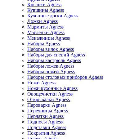
Крышки Agness
Кувшины Agness
Кухонные доски Agness
Ложки Agness
Мармиты Agness
Масленки Agness
Менажницы Agness
Наборы Agness
Наборы вилок Agness
Наборы для специй Agness
Наборы кастрюль Agness
Наборы ложек Agness
Наборы ножей Agness
Наборы столовых приборов Agness
Ножи Agness
Ножи кухонные Agness
Овощечистки Agness
Открывалки Agness
Пароварки Agness
Перечницы Agness
Перчатки Agness
Подносы Agness
Подставки Agness
Покрытия Agness
Посуда Agness