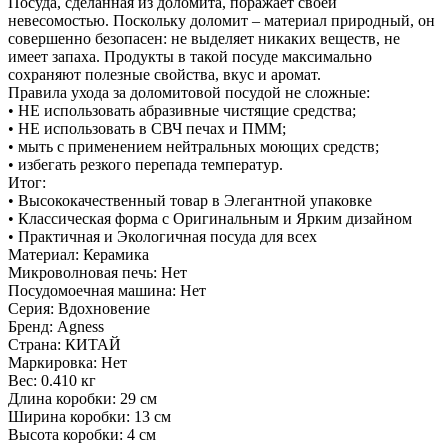
Посуда, сделанная из доломита, поражает своей
невесомостью. Поскольку доломит – материал природный, он
совершенно безопасен: не выделяет никаких веществ, не
имеет запаха. Продукты в такой посуде максимально
сохраняют полезные свойства, вкус и аромат.
Правила ухода за доломитовой посудой не сложные:
• НЕ использовать абразивные чистящие средства;
• НЕ использовать в СВЧ печах и ПММ;
• мыть с применением нейтральных моющих средств;
• избегать резкого перепада температур.
Итог:
• Высококачественный товар в Элегантной упаковке
• Классическая форма с Оригинальным и Ярким дизайном
• Практичная и Экологичная посуда для всех
Материал: Керамика
Микроволновая печь: Нет
Посудомоечная машина: Нет
Серия: Вдохновение
Бренд: Agness
Страна: КИТАЙ
Маркировка: Нет
Вес: 0.410 кг
Длина коробки: 29 см
Ширина коробки: 13 см
Высота коробки: 4 см