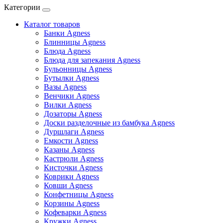
Категории
Каталог товаров
Банки Agness
Блинницы Agness
Блюда Agness
Блюда для запекания Agness
Бульонницы Agness
Бутылки Agness
Вазы Agness
Венчики Agness
Вилки Agness
Дозаторы Agness
Доски разделочные из бамбука Agness
Дуршлаги Agness
Емкости Agness
Казаны Agness
Кастрюли Agness
Кисточки Agness
Коврики Agness
Ковши Agness
Конфетницы Agness
Корзины Agness
Кофеварки Agness
Кружки Agness