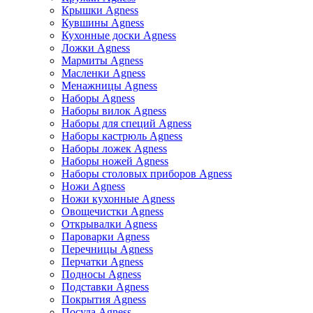
Крышки Agness
Кувшины Agness
Кухонные доски Agness
Ложки Agness
Мармиты Agness
Масленки Agness
Менажницы Agness
Наборы Agness
Наборы вилок Agness
Наборы для специй Agness
Наборы кастрюль Agness
Наборы ложек Agness
Наборы ножей Agness
Наборы столовых приборов Agness
Ножи Agness
Ножи кухонные Agness
Овощечистки Agness
Открывалки Agness
Пароварки Agness
Перечницы Agness
Перчатки Agness
Подносы Agness
Подставки Agness
Покрытия Agness
Посуда Agness