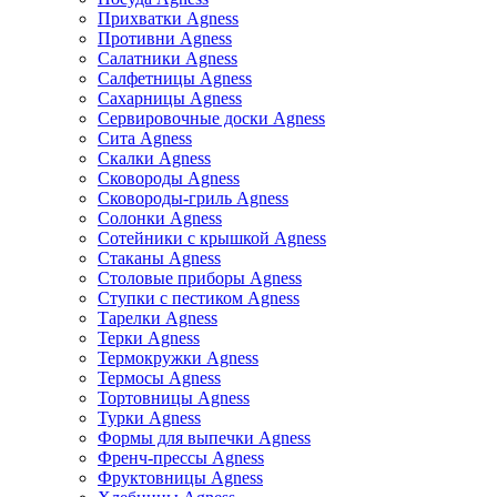
Прихватки Agness
Противни Agness
Салатники Agness
Салфетницы Agness
Сахарницы Agness
Сервировочные доски Agness
Сита Agness
Скалки Agness
Сковороды Agness
Сковороды-гриль Agness
Солонки Agness
Сотейники с крышкой Agness
Стаканы Agness
Столовые приборы Agness
Ступки с пестиком Agness
Тарелки Agness
Терки Agness
Термокружки Agness
Термосы Agness
Тортовницы Agness
Турки Agness
Формы для выпечки Agness
Френч-прессы Agness
Фруктовницы Agness