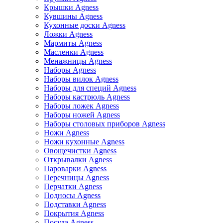
Крышки Agness
Кувшины Agness
Кухонные доски Agness
Ложки Agness
Мармиты Agness
Масленки Agness
Менажницы Agness
Наборы Agness
Наборы вилок Agness
Наборы для специй Agness
Наборы кастрюль Agness
Наборы ложек Agness
Наборы ножей Agness
Наборы столовых приборов Agness
Ножи Agness
Ножи кухонные Agness
Овощечистки Agness
Открывалки Agness
Пароварки Agness
Перечницы Agness
Перчатки Agness
Подносы Agness
Подставки Agness
Покрытия Agness
Посуда Agness