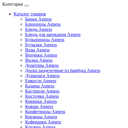
Категории
Каталог товаров
Банки Agness
Блинницы Agness
Блюда Agness
Блюда для запекания Agness
Бульонницы Agness
Бутылки Agness
Вазы Agness
Венчики Agness
Вилки Agness
Дозаторы Agness
Доски разделочные из бамбука Agness
Дуршлаги Agness
Емкости Agness
Казаны Agness
Кастрюли Agness
Кисточки Agness
Коврики Agness
Ковши Agness
Конфетницы Agness
Корзины Agness
Кофеварки Agness
Кружки Agness