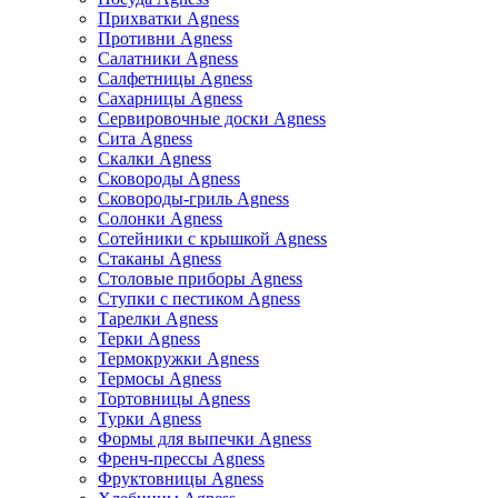
Прихватки Agness
Противни Agness
Салатники Agness
Салфетницы Agness
Сахарницы Agness
Сервировочные доски Agness
Сита Agness
Скалки Agness
Сковороды Agness
Сковороды-гриль Agness
Солонки Agness
Сотейники с крышкой Agness
Стаканы Agness
Столовые приборы Agness
Ступки с пестиком Agness
Тарелки Agness
Терки Agness
Термокружки Agness
Термосы Agness
Тортовницы Agness
Турки Agness
Формы для выпечки Agness
Френч-прессы Agness
Фруктовницы Agness