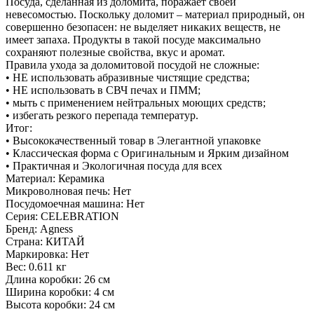
Посуда, сделанная из доломита, поражает своей
невесомостью. Поскольку доломит – материал природный, он
совершенно безопасен: не выделяет никаких веществ, не
имеет запаха. Продукты в такой посуде максимально
сохраняют полезные свойства, вкус и аромат.
Правила ухода за доломитовой посудой не сложные:
• НЕ использовать абразивные чистящие средства;
• НЕ использовать в СВЧ печах и ПММ;
• мыть с применением нейтральных моющих средств;
• избегать резкого перепада температур.
Итог:
• Высококачественный товар в Элегантной упаковке
• Классическая форма с Оригинальным и Ярким дизайном
• Практичная и Экологичная посуда для всех
Материал: Керамика
Микроволновая печь: Нет
Посудомоечная машина: Нет
Серия: CELEBRATION
Бренд: Agness
Страна: КИТАЙ
Маркировка: Нет
Вес: 0.611 кг
Длина коробки: 26 см
Ширина коробки: 4 см
Высота коробки: 24 см