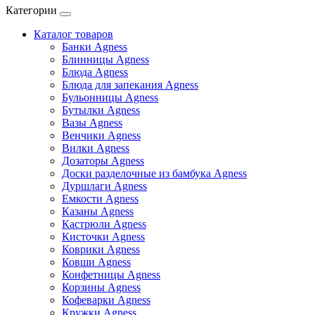
Категории
Каталог товаров
Банки Agness
Блинницы Agness
Блюда Agness
Блюда для запекания Agness
Бульонницы Agness
Бутылки Agness
Вазы Agness
Венчики Agness
Вилки Agness
Дозаторы Agness
Доски разделочные из бамбука Agness
Дуршлаги Agness
Емкости Agness
Казаны Agness
Кастрюли Agness
Кисточки Agness
Коврики Agness
Ковши Agness
Конфетницы Agness
Корзины Agness
Кофеварки Agness
Кружки Agness