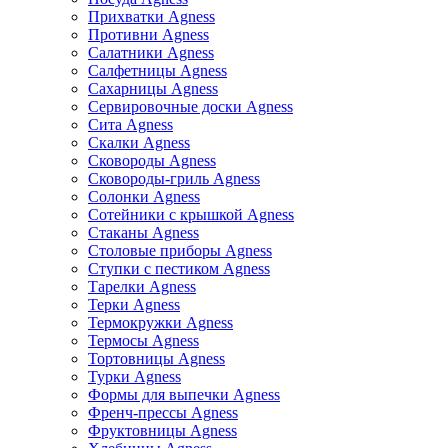
Прихватки Agness
Противни Agness
Салатники Agness
Салфетницы Agness
Сахарницы Agness
Сервировочные доски Agness
Сита Agness
Скалки Agness
Сковороды Agness
Сковороды-гриль Agness
Солонки Agness
Сотейники с крышкой Agness
Стаканы Agness
Столовые приборы Agness
Ступки с пестиком Agness
Тарелки Agness
Терки Agness
Термокружки Agness
Термосы Agness
Тортовницы Agness
Турки Agness
Формы для выпечки Agness
Френч-прессы Agness
Фруктовницы Agness