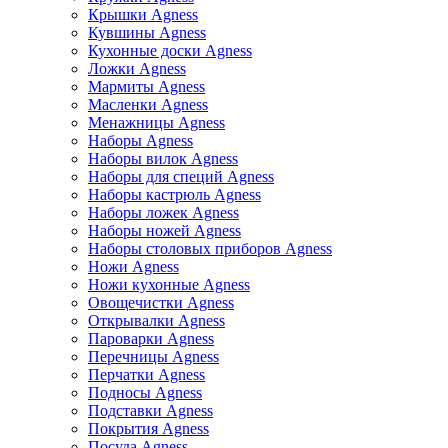
Крышки Agness
Кувшины Agness
Кухонные доски Agness
Ложки Agness
Мармиты Agness
Масленки Agness
Менажницы Agness
Наборы Agness
Наборы вилок Agness
Наборы для специй Agness
Наборы кастрюль Agness
Наборы ложек Agness
Наборы ножей Agness
Наборы столовых приборов Agness
Ножи Agness
Ножи кухонные Agness
Овощечистки Agness
Открывалки Agness
Пароварки Agness
Перечницы Agness
Перчатки Agness
Подносы Agness
Подставки Agness
Покрытия Agness
Посуда Agness