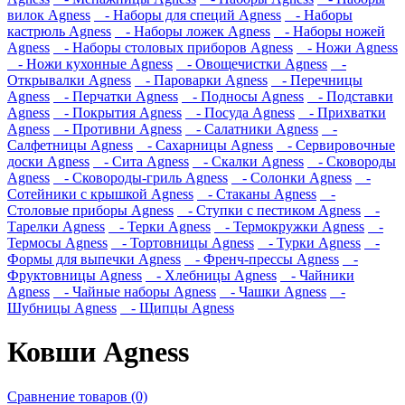
вилок Agness
- Наборы для специй Agness
- Наборы
кастрюль Agness
- Наборы ложек Agness
- Наборы ножей
Agness
- Наборы столовых приборов Agness
- Ножи Agness
- Ножи кухонные Agness
- Овощечистки Agness
-
Открывалки Agness
- Пароварки Agness
- Перечницы
Agness
- Перчатки Agness
- Подносы Agness
- Подставки
Agness
- Покрытия Agness
- Посуда Agness
- Прихватки
Agness
- Противни Agness
- Салатники Agness
-
Салфетницы Agness
- Сахарницы Agness
- Сервировочные
доски Agness
- Сита Agness
- Скалки Agness
- Сковороды
Agness
- Сковороды-гриль Agness
- Солонки Agness
-
Сотейники с крышкой Agness
- Стаканы Agness
-
Столовые приборы Agness
- Ступки с пестиком Agness
-
Тарелки Agness
- Терки Agness
- Термокружки Agness
-
Термосы Agness
- Тортовницы Agness
- Турки Agness
-
Формы для выпечки Agness
- Френч-прессы Agness
-
Фруктовницы Agness
- Хлебницы Agness
- Чайники
Agness
- Чайные наборы Agness
- Чашки Agness
-
Шубницы Agness
- Щипцы Agness
Ковши Agness
Сравнение товаров (0)