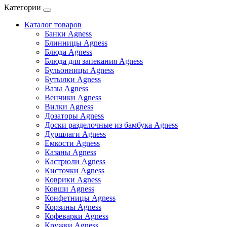
Категории
Каталог товаров
Банки Agness
Блинницы Agness
Блюда Agness
Блюда для запекания Agness
Бульонницы Agness
Бутылки Agness
Вазы Agness
Венчики Agness
Вилки Agness
Дозаторы Agness
Доски разделочные из бамбука Agness
Дуршлаги Agness
Емкости Agness
Казаны Agness
Кастрюли Agness
Кисточки Agness
Коврики Agness
Ковши Agness
Конфетницы Agness
Корзины Agness
Кофеварки Agness
Кружки Agness