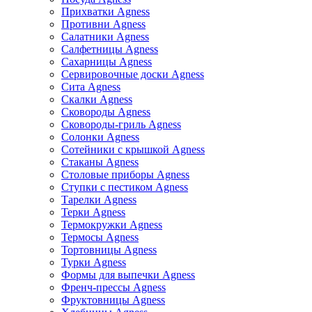
Прихватки Agness
Противни Agness
Салатники Agness
Салфетницы Agness
Сахарницы Agness
Сервировочные доски Agness
Сита Agness
Скалки Agness
Сковороды Agness
Сковороды-гриль Agness
Солонки Agness
Сотейники с крышкой Agness
Стаканы Agness
Столовые приборы Agness
Ступки с пестиком Agness
Тарелки Agness
Терки Agness
Термокружки Agness
Термосы Agness
Тортовницы Agness
Турки Agness
Формы для выпечки Agness
Френч-прессы Agness
Фруктовницы Agness