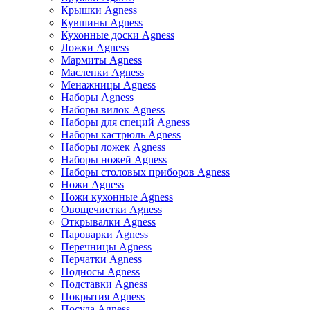
Крышки Agness
Кувшины Agness
Кухонные доски Agness
Ложки Agness
Мармиты Agness
Масленки Agness
Менажницы Agness
Наборы Agness
Наборы вилок Agness
Наборы для специй Agness
Наборы кастрюль Agness
Наборы ложек Agness
Наборы ножей Agness
Наборы столовых приборов Agness
Ножи Agness
Ножи кухонные Agness
Овощечистки Agness
Открывалки Agness
Пароварки Agness
Перечницы Agness
Перчатки Agness
Подносы Agness
Подставки Agness
Покрытия Agness
Посуда Agness