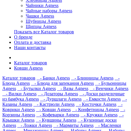
Хлебницы Agness
Чайники Agness
Чайные наборы Agness
Чашки Agness
Шубницы Agness
Щипцы Agness
Показать все Каталог товаров
О бренде
Оплата и доставка
Наши контакты
Каталог товаров
Ковши Agness
Каталог товаров
- Банки Agness
- Блинницы Agness
-
Блюда Agness
- Блюда для запекания Agness
- Бульонницы
Agness
- Бутылки Agness
- Вазы Agness
- Венчики Agness
- Вилки Agness
- Дозаторы Agness
- Доски разделочные
из бамбука Agness
- Дуршлаги Agness
- Емкости Agness
-
Казаны Agness
- Кастрюли Agness
- Кисточки Agness
-
Коврики Agness
- Ковши Agness
- Конфетницы Agness
-
Корзины Agness
- Кофеварки Agness
- Кружки Agness
-
Крышки Agness
- Кувшины Agness
- Кухонные доски
Agness
- Ложки Agness
- Мармиты Agness
- Масленки
Agness
- Менажницы Agness
- Наборы Agness
- Наборы