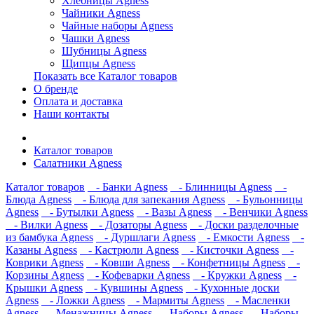
Хлебницы Agness
Чайники Agness
Чайные наборы Agness
Чашки Agness
Шубницы Agness
Щипцы Agness
Показать все Каталог товаров
О бренде
Оплата и доставка
Наши контакты
Каталог товаров
Салатники Agness
Каталог товаров
- Банки Agness
- Блинницы Agness
-
Блюда Agness
- Блюда для запекания Agness
- Бульонницы
Agness
- Бутылки Agness
- Вазы Agness
- Венчики Agness
- Вилки Agness
- Дозаторы Agness
- Доски разделочные
из бамбука Agness
- Дуршлаги Agness
- Емкости Agness
-
Казаны Agness
- Кастрюли Agness
- Кисточки Agness
-
Коврики Agness
- Ковши Agness
- Конфетницы Agness
-
Корзины Agness
- Кофеварки Agness
- Кружки Agness
-
Крышки Agness
- Кувшины Agness
- Кухонные доски
Agness
- Ложки Agness
- Мармиты Agness
- Масленки
Agness
- Менажницы Agness
- Наборы Agness
- Наборы