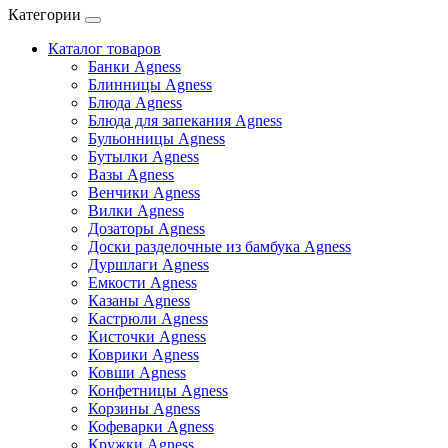
Категории
Каталог товаров
Банки Agness
Блинницы Agness
Блюда Agness
Блюда для запекания Agness
Бульонницы Agness
Бутылки Agness
Вазы Agness
Венчики Agness
Вилки Agness
Дозаторы Agness
Доски разделочные из бамбука Agness
Дуршлаги Agness
Емкости Agness
Казаны Agness
Кастрюли Agness
Кисточки Agness
Коврики Agness
Ковши Agness
Конфетницы Agness
Корзины Agness
Кофеварки Agness
Кружки Agness