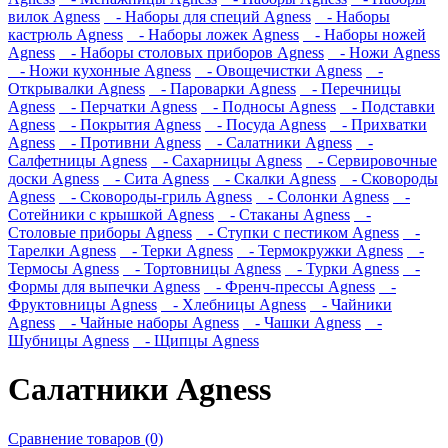
вилок Agness
- Наборы для специй Agness
- Наборы
кастрюль Agness
- Наборы ложек Agness
- Наборы ножей
Agness
- Наборы столовых приборов Agness
- Ножи Agness
- Ножи кухонные Agness
- Овощечистки Agness
-
Открывалки Agness
- Пароварки Agness
- Перечницы
Agness
- Перчатки Agness
- Подносы Agness
- Подставки
Agness
- Покрытия Agness
- Посуда Agness
- Прихватки
Agness
- Противни Agness
- Салатники Agness
-
Салфетницы Agness
- Сахарницы Agness
- Сервировочные
доски Agness
- Сита Agness
- Скалки Agness
- Сковороды
Agness
- Сковороды-гриль Agness
- Солонки Agness
-
Сотейники с крышкой Agness
- Стаканы Agness
-
Столовые приборы Agness
- Ступки с пестиком Agness
-
Тарелки Agness
- Терки Agness
- Термокружки Agness
-
Термосы Agness
- Тортовницы Agness
- Турки Agness
-
Формы для выпечки Agness
- Френч-прессы Agness
-
Фруктовницы Agness
- Хлебницы Agness
- Чайники
Agness
- Чайные наборы Agness
- Чашки Agness
-
Шубницы Agness
- Щипцы Agness
Салатники Agness
Сравнение товаров (0)