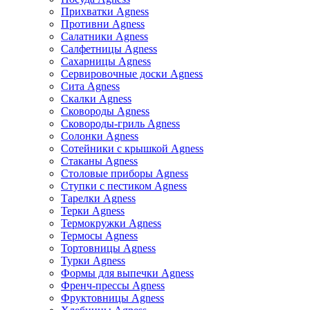
Прихватки Agness
Противни Agness
Салатники Agness
Салфетницы Agness
Сахарницы Agness
Сервировочные доски Agness
Сита Agness
Скалки Agness
Сковороды Agness
Сковороды-гриль Agness
Солонки Agness
Сотейники с крышкой Agness
Стаканы Agness
Столовые приборы Agness
Ступки с пестиком Agness
Тарелки Agness
Терки Agness
Термокружки Agness
Термосы Agness
Тортовницы Agness
Турки Agness
Формы для выпечки Agness
Френч-прессы Agness
Фруктовницы Agness