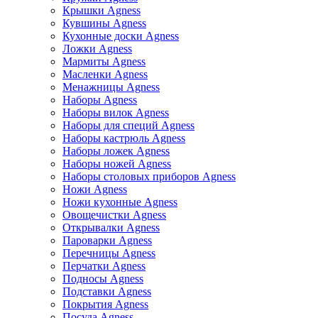
Крышки Agness
Кувшины Agness
Кухонные доски Agness
Ложки Agness
Мармиты Agness
Масленки Agness
Менажницы Agness
Наборы Agness
Наборы вилок Agness
Наборы для специй Agness
Наборы кастрюль Agness
Наборы ложек Agness
Наборы ножей Agness
Наборы столовых приборов Agness
Ножи Agness
Ножи кухонные Agness
Овощечистки Agness
Открывалки Agness
Пароварки Agness
Перечницы Agness
Перчатки Agness
Подносы Agness
Подставки Agness
Покрытия Agness
Посуда Agness