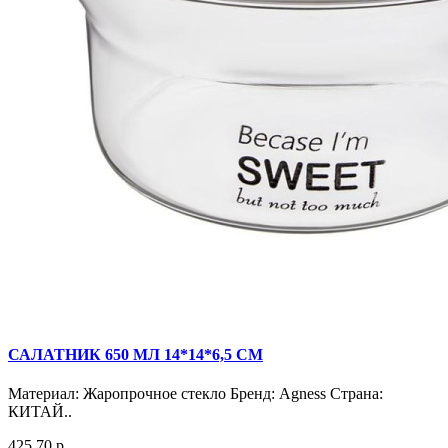
САЛАТНИК 650 МЛ 14*14*6,5 СМ
Материал: Жаропрочное стекло Бренд: Agness Страна:
КИТАЙ..
425.70 р.