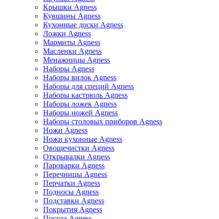
Крышки Agness
Кувшины Agness
Кухонные доски Agness
Ложки Agness
Мармиты Agness
Масленки Agness
Менажницы Agness
Наборы Agness
Наборы вилок Agness
Наборы для специй Agness
Наборы кастрюль Agness
Наборы ложек Agness
Наборы ножей Agness
Наборы столовых приборов Agness
Ножи Agness
Ножи кухонные Agness
Овощечистки Agness
Открывалки Agness
Пароварки Agness
Перечницы Agness
Перчатки Agness
Подносы Agness
Подставки Agness
Покрытия Agness
Посуда Agness