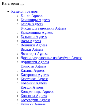
Категории
Каталог товаров
Банки Agness
Блинницы Agness
Блюда Agness
Блюда для запекания Agness
Бульонницы Agness
Бутылки Agness
Вазы Agness
Венчики Agness
Вилки Agness
Дозаторы Agness
Доски разделочные из бамбука Agness
Дуршлаги Agness
Емкости Agness
Казаны Agness
Кастрюли Agness
Кисточки Agness
Коврики Agness
Ковши Agness
Конфетницы Agness
Корзины Agness
Кофеварки Agness
Кружки Agness