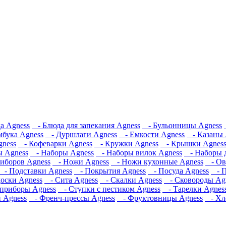
а Agness
- Блюда для запекания Agness
- Бульонницы Agness
мбука Agness
- Дуршлаги Agness
- Емкости Agness
- Казаны 
ness
- Кофеварки Agness
- Кружки Agness
- Крышки Agnes
 Agness
- Наборы Agness
- Наборы вилок Agness
- Наборы д
иборов Agness
- Ножи Agness
- Ножи кухонные Agness
- Ов
- Подставки Agness
- Покрытия Agness
- Посуда Agness
- П
оски Agness
- Сита Agness
- Скалки Agness
- Сковороды Ag
приборы Agness
- Ступки с пестиком Agness
- Тарелки Agnes
 Agness
- Френч-прессы Agness
- Фруктовницы Agness
- Хл