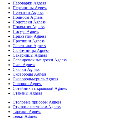
Пароварки Agness
Перечницы Agness
Перчатки Agness
Подносы Agness
Подставки Agness
Покрытия Agness
Посуда Agness
Прихватки Agness
Противни Agness
Салатники Agness
Салфетницы Agness
Сахарницы Agness
Сервировочные доски Agness
Сита Agness
Скалки Agness
Сковороды Agness
Сковороды-гриль Agness
Солонки Agness
Сотейники с крышкой Agness
Стаканы Agness
Столовые приборы Agness
Ступки с пестиком Agness
Тарелки Agness
Терки Agness