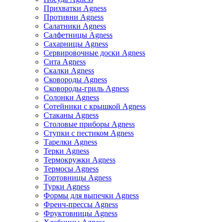
Прихватки Agness
Противни Agness
Салатники Agness
Салфетницы Agness
Сахарницы Agness
Сервировочные доски Agness
Сита Agness
Скалки Agness
Сковороды Agness
Сковороды-гриль Agness
Солонки Agness
Сотейники с крышкой Agness
Стаканы Agness
Столовые приборы Agness
Ступки с пестиком Agness
Тарелки Agness
Терки Agness
Термокружки Agness
Термосы Agness
Тортовницы Agness
Турки Agness
Формы для выпечки Agness
Френч-прессы Agness
Фруктовницы Agness