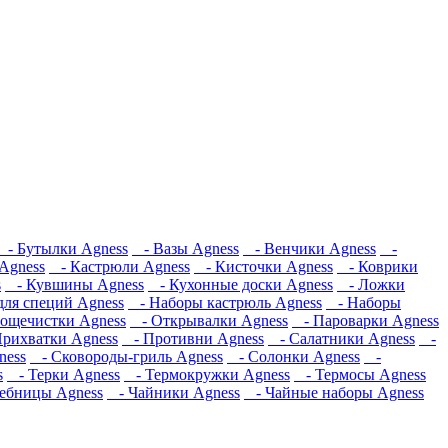
- Бутылки Agness
- Вазы Agness
- Венчики Agness
-
Agness
- Кастрюли Agness
- Кисточки Agness
- Коврики
s
- Кувшины Agness
- Кухонные доски Agness
- Ложки
ля специй Agness
- Наборы кастрюль Agness
- Наборы
ощечистки Agness
- Открывалки Agness
- Пароварки Agness
рихватки Agness
- Противни Agness
- Салатники Agness
-
ness
- Сковороды-гриль Agness
- Солонки Agness
-
s
- Терки Agness
- Термокружки Agness
- Термосы Agness
ебницы Agness
- Чайники Agness
- Чайные наборы Agness