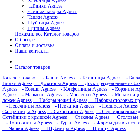
Хлебницы Agness
Чайники Agness
Чайные наборы Agness
Чашки Agness
Шубницы Agness
Щипцы Agness
Показать все Каталог товаров
О бренде
Оплата и доставка
Наши контакты
Каталог товаров
Каталог товаров
- Банки Agness
- Блинницы Agness
- Блюд
Вилки Agness
- Дозаторы Agness
- Доски разделочные из ба
Agness
- Ковши Agness
- Конфетницы Agness
- Корзины Ag
Agness
- Мармиты Agness
- Масленки Agness
- Менажницы
ложек Agness
- Наборы ножей Agness
- Наборы столовых пр
- Перечницы Agness
- Перчатки Agness
- Подносы Agness
Салфетницы Agness
- Сахарницы Agness
- Сервировочные д
Сотейники с крышкой Agness
- Стаканы Agness
- Столовые 
- Тортовницы Agness
- Турки Agness
- Формы для выпечки
- Чашки Agness
- Шубницы Agness
- Щипцы Agness