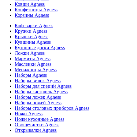
Ковши Agness
Конфетницы Agness
Корзины Agness
Кофеварки Agness
Кружки Agness
Крышки Agness
Кувшины Agness
Кухонные доски Agness
Ложки Agness
Мармиты Agness
Масленки Agness
Менажницы Agness
Наборы Agness
Наборы вилок Agness
Наборы для специй Agness
Наборы кастрюль Agness
Наборы ложек Agness
Наборы ножей Agness
Наборы столовых приборов Agness
Ножи Agness
Ножи кухонные Agness
Овощечистки Agness
Открывалки Agness