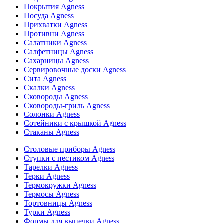
Покрытия Agness
Посуда Agness
Прихватки Agness
Противни Agness
Салатники Agness
Салфетницы Agness
Сахарницы Agness
Сервировочные доски Agness
Сита Agness
Скалки Agness
Сковороды Agness
Сковороды-гриль Agness
Солонки Agness
Сотейники с крышкой Agness
Стаканы Agness
Столовые приборы Agness
Ступки с пестиком Agness
Тарелки Agness
Терки Agness
Термокружки Agness
Термосы Agness
Тортовницы Agness
Турки Agness
Формы для выпечки Agness