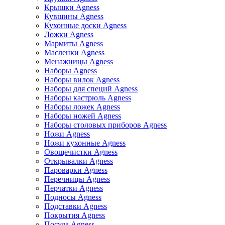
Крышки Agness
Кувшины Agness
Кухонные доски Agness
Ложки Agness
Мармиты Agness
Масленки Agness
Менажницы Agness
Наборы Agness
Наборы вилок Agness
Наборы для специй Agness
Наборы кастрюль Agness
Наборы ложек Agness
Наборы ножей Agness
Наборы столовых приборов Agness
Ножи Agness
Ножи кухонные Agness
Овощечистки Agness
Открывалки Agness
Пароварки Agness
Перечницы Agness
Перчатки Agness
Подносы Agness
Подставки Agness
Покрытия Agness
Посуда Agness