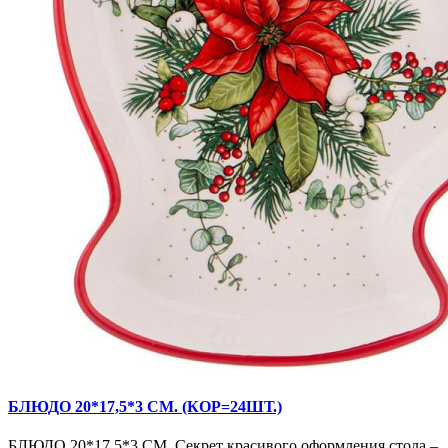
БЛЮДО 20*17,5*3 СМ. (КОР=24ШТ.)
БЛЮДО 20*17,5*3 СМ. Секрет красивого оформления стола –