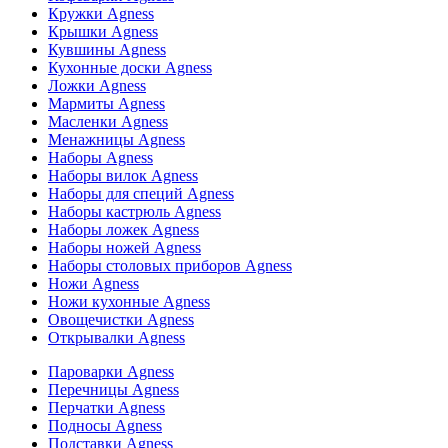
Кружки Agness
Крышки Agness
Кувшины Agness
Кухонные доски Agness
Ложки Agness
Мармиты Agness
Масленки Agness
Менажницы Agness
Наборы Agness
Наборы вилок Agness
Наборы для специй Agness
Наборы кастрюль Agness
Наборы ложек Agness
Наборы ножей Agness
Наборы столовых приборов Agness
Ножи Agness
Ножи кухонные Agness
Овощечистки Agness
Открывалки Agness
Пароварки Agness
Перечницы Agness
Перчатки Agness
Подносы Agness
Подставки Agness