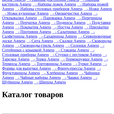
кастрюль Agness
- Наборы ложек Agness
- Наборы ножей
Agness
- Наборы столовых приборов Agness
- Ножи Agness
- Ножи кухонные Agness
- Овощечистки Agness
-
Открывалки Agness
- Пароварки Agness
- Перечницы
Agness
- Перчатки Agness
- Подносы Agness
- Подставки
Agness
- Покрытия Agness
- Посуда Agness
- Прихватки
Agness
- Противни Agness
- Салатники Agness
-
Салфетницы Agness
- Сахарницы Agness
- Сервировочные
доски Agness
- Сита Agness
- Скалки Agness
- Сковороды
Agness
- Сковороды-гриль Agness
- Солонки Agness
-
Сотейники с крышкой Agness
- Стаканы Agness
-
Столовые приборы Agness
- Ступки с пестиком Agness
-
Тарелки Agness
- Терки Agness
- Термокружки Agness
-
Термосы Agness
- Тортовницы Agness
- Турки Agness
-
Формы для выпечки Agness
- Френч-прессы Agness
-
Фруктовницы Agness
- Хлебницы Agness
- Чайники
Agness
- Чайные наборы Agness
- Чашки Agness
-
Шубницы Agness
- Щипцы Agness
Каталог товаров