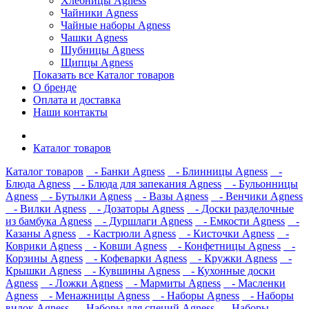
Хлебницы Agness
Чайники Agness
Чайные наборы Agness
Чашки Agness
Шубницы Agness
Щипцы Agness
Показать все Каталог товаров
О бренде
Оплата и доставка
Наши контакты
Каталог товаров
Каталог товаров
- Банки Agness
- Блинницы Agness
-
Блюда Agness
- Блюда для запекания Agness
- Бульонницы
Agness
- Бутылки Agness
- Вазы Agness
- Венчики Agness
- Вилки Agness
- Дозаторы Agness
- Доски разделочные
из бамбука Agness
- Дуршлаги Agness
- Емкости Agness
-
Казаны Agness
- Кастрюли Agness
- Кисточки Agness
-
Коврики Agness
- Ковши Agness
- Конфетницы Agness
-
Корзины Agness
- Кофеварки Agness
- Кружки Agness
-
Крышки Agness
- Кувшины Agness
- Кухонные доски
Agness
- Ложки Agness
- Мармиты Agness
- Масленки
Agness
- Менажницы Agness
- Наборы Agness
- Наборы
вилок Agness
- Наборы для специй Agness
- Наборы