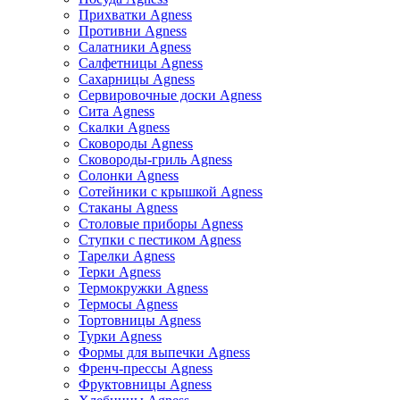
Прихватки Agness
Противни Agness
Салатники Agness
Салфетницы Agness
Сахарницы Agness
Сервировочные доски Agness
Сита Agness
Скалки Agness
Сковороды Agness
Сковороды-гриль Agness
Солонки Agness
Сотейники с крышкой Agness
Стаканы Agness
Столовые приборы Agness
Ступки с пестиком Agness
Тарелки Agness
Терки Agness
Термокружки Agness
Термосы Agness
Тортовницы Agness
Турки Agness
Формы для выпечки Agness
Френч-прессы Agness
Фруктовницы Agness