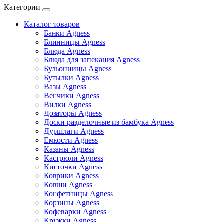
Категории
Каталог товаров
Банки Agness
Блинницы Agness
Блюда Agness
Блюда для запекания Agness
Бульонницы Agness
Бутылки Agness
Вазы Agness
Венчики Agness
Вилки Agness
Дозаторы Agness
Доски разделочные из бамбука Agness
Дуршлаги Agness
Емкости Agness
Казаны Agness
Кастрюли Agness
Кисточки Agness
Коврики Agness
Ковши Agness
Конфетницы Agness
Корзины Agness
Кофеварки Agness
Кружки Agness