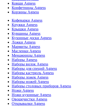
Ковши Agness
Конфетницы Agness
Корзины Agness
Кофеварки Agness
Кружки Agness
Крышки Agness
Кувшины Agness
Кухонные доски Agness
Ложки Agness
Мармиты Agness
Масленки Agness
Менажницы Agness
Наборы Agness
Наборы вилок Agness
Наборы для специй Agness
Наборы кастрюль Agness
Наборы ложек Agness
Наборы ножей Agness
Наборы столовых приборов Agness
Ножи Agness
Ножи кухонные Agness
Овощечистки Agness
Открывалки Agness