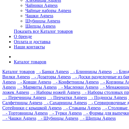
Хлебницы Agness
Чайники Agness
Чайные наборы Agness
Чашки Agness
Шубницы Agness
Щипцы Agness
Показать все Каталог товаров
О бренде
Оплата и доставка
Наши контакты
Каталог товаров
Каталог товаров
- Банки Agness
- Блинницы Agness
- Блюд
Вилки Agness
- Дозаторы Agness
- Доски разделочные из ба
Agness
- Ковши Agness
- Конфетницы Agness
- Корзины Ag
Agness
- Мармиты Agness
- Масленки Agness
- Менажницы
ложек Agness
- Наборы ножей Agness
- Наборы столовых пр
- Перечницы Agness
- Перчатки Agness
- Подносы Agness
Салфетницы Agness
- Сахарницы Agness
- Сервировочные д
Сотейники с крышкой Agness
- Стаканы Agness
- Столовые 
- Тортовницы Agness
- Турки Agness
- Формы для выпечки
- Чашки Agness
- Шубницы Agness
- Щипцы Agness