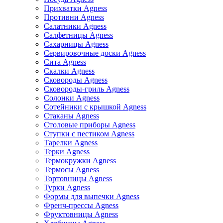
Прихватки Agness
Противни Agness
Салатники Agness
Салфетницы Agness
Сахарницы Agness
Сервировочные доски Agness
Сита Agness
Скалки Agness
Сковороды Agness
Сковороды-гриль Agness
Солонки Agness
Сотейники с крышкой Agness
Стаканы Agness
Столовые приборы Agness
Ступки с пестиком Agness
Тарелки Agness
Терки Agness
Термокружки Agness
Термосы Agness
Тортовницы Agness
Турки Agness
Формы для выпечки Agness
Френч-прессы Agness
Фруктовницы Agness