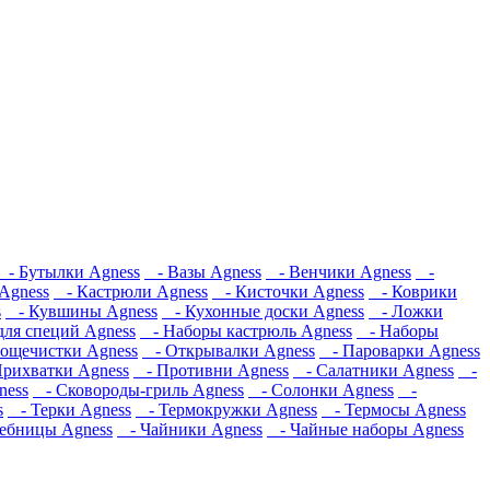
- Бутылки Agness
- Вазы Agness
- Венчики Agness
-
Agness
- Кастрюли Agness
- Кисточки Agness
- Коврики
s
- Кувшины Agness
- Кухонные доски Agness
- Ложки
ля специй Agness
- Наборы кастрюль Agness
- Наборы
ощечистки Agness
- Открывалки Agness
- Пароварки Agness
рихватки Agness
- Противни Agness
- Салатники Agness
-
ness
- Сковороды-гриль Agness
- Солонки Agness
-
s
- Терки Agness
- Термокружки Agness
- Термосы Agness
ебницы Agness
- Чайники Agness
- Чайные наборы Agness