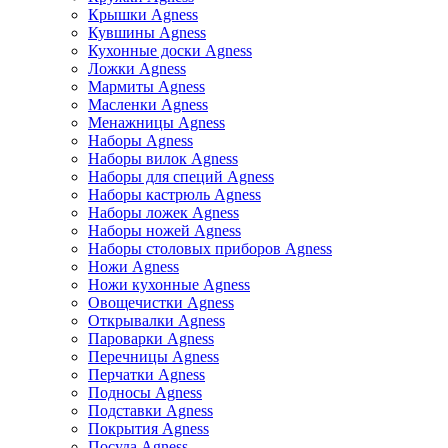
Крышки Agness
Кувшины Agness
Кухонные доски Agness
Ложки Agness
Мармиты Agness
Масленки Agness
Менажницы Agness
Наборы Agness
Наборы вилок Agness
Наборы для специй Agness
Наборы кастрюль Agness
Наборы ложек Agness
Наборы ножей Agness
Наборы столовых приборов Agness
Ножи Agness
Ножи кухонные Agness
Овощечистки Agness
Открывалки Agness
Пароварки Agness
Перечницы Agness
Перчатки Agness
Подносы Agness
Подставки Agness
Покрытия Agness
Посуда Agness