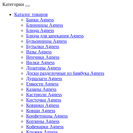
Категории
Каталог товаров
Банки Agness
Блинницы Agness
Блюда Agness
Блюда для запекания Agness
Бульонницы Agness
Бутылки Agness
Вазы Agness
Венчики Agness
Вилки Agness
Дозаторы Agness
Доски разделочные из бамбука Agness
Дуршлаги Agness
Емкости Agness
Казаны Agness
Кастрюли Agness
Кисточки Agness
Коврики Agness
Ковши Agness
Конфетницы Agness
Корзины Agness
Кофеварки Agness
Кружки Agness