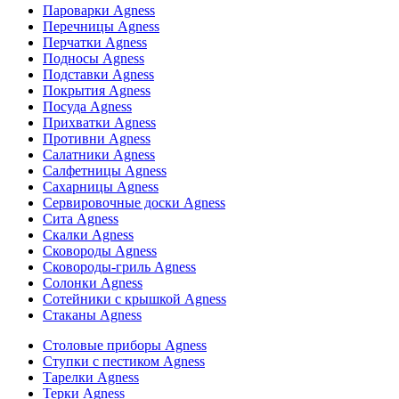
Пароварки Agness
Перечницы Agness
Перчатки Agness
Подносы Agness
Подставки Agness
Покрытия Agness
Посуда Agness
Прихватки Agness
Противни Agness
Салатники Agness
Салфетницы Agness
Сахарницы Agness
Сервировочные доски Agness
Сита Agness
Скалки Agness
Сковороды Agness
Сковороды-гриль Agness
Солонки Agness
Сотейники с крышкой Agness
Стаканы Agness
Столовые приборы Agness
Ступки с пестиком Agness
Тарелки Agness
Терки Agness