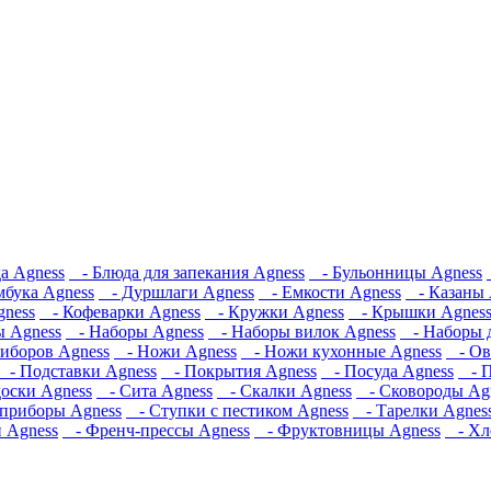
а Agness
- Блюда для запекания Agness
- Бульонницы Agness
мбука Agness
- Дуршлаги Agness
- Емкости Agness
- Казаны 
ness
- Кофеварки Agness
- Кружки Agness
- Крышки Agnes
 Agness
- Наборы Agness
- Наборы вилок Agness
- Наборы д
иборов Agness
- Ножи Agness
- Ножи кухонные Agness
- Ов
- Подставки Agness
- Покрытия Agness
- Посуда Agness
- П
оски Agness
- Сита Agness
- Скалки Agness
- Сковороды Ag
приборы Agness
- Ступки с пестиком Agness
- Тарелки Agnes
 Agness
- Френч-прессы Agness
- Фруктовницы Agness
- Хл